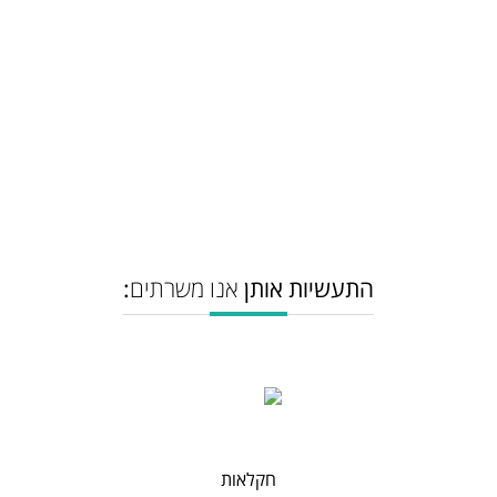
אנו מאמינים ביחסי לקוח/ ספק לטווח ארוך ובשיתוף פעולה פורה ולכן אנו משקיעים
משאבים וזמן בפיתוח הפתרונות שיתאימו ללקוחותינו בארץ ובעולם.
המשך קריאה...
התעשיות אותן
אנו משרתים
:
חקלאות